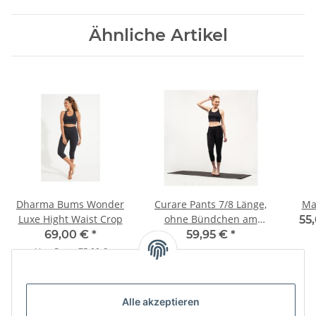
Ähnliche Artikel
Dharma Bums Wonder
Curare Pants 7/8 Länge,
Ma
Luxe Hight Waist Crop
ohne Bündchen am
55
Knöchel
69,00 €
*
59,95 €
*
Alter Preis:
75,00 €
Alle akzeptieren