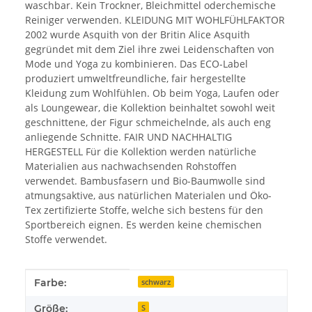
waschbar. Kein Trockner, Bleichmittel oderchemische
Reiniger verwenden. KLEIDUNG MIT WOHLFÜHLFAKTOR
2002 wurde Asquith von der Britin Alice Asquith
gegründet mit dem Ziel ihre zwei Leidenschaften von
Mode und Yoga zu kombinieren. Das ECO-Label
produziert umweltfreundliche, fair hergestellte
Kleidung zum Wohlfühlen. Ob beim Yoga, Laufen oder
als Loungewear, die Kollektion beinhaltet sowohl weit
geschnittene, der Figur schmeichelnde, als auch eng
anliegende Schnitte. FAIR UND NACHHALTIG
HERGESTELL Für die Kollektion werden natürliche
Materialien aus nachwachsenden Rohstoffen
verwendet. Bambusfasern und Bio-Baumwolle sind
atmungsaktive, aus natürlichen Materialen und Öko-
Tex zertifizierte Stoffe, welche sich bestens für den
Sportbereich eignen. Es werden keine chemischen
Stoffe verwendet.
Produkteigenschaft
Wert
Farbe:
schwarz
Größe:
S