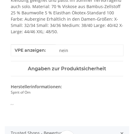
Kleidung geeignet und passt im Sommer hervorragend
auch solo. Material: 70 % Viskose aus Bambus-Zellstoff
25 % Baumwolle 5 % Elasthan Ökotex-Standard 100
Farbe: Aubergine Erhältlich in den Damen-Größen: X-
Small: 32/34 Small: 34/36 Medium: 38/40 Large: 40/42 X-
Large: 44/46 XXL: 48/50.
Produkteigenschaft
Wert
VPE anzeigen:
nein
Angaben zur Produktsicherheit
Herstellerinformationen:
Spirit of Om
, ,
Trusted Shops - Bewertungen