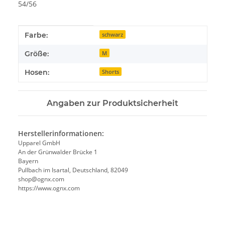
54/56
Produkteigenschaft
Wert
Farbe:
schwarz
Größe:
M
Hosen:
Shorts
Angaben zur Produktsicherheit
Herstellerinformationen:
Upparel GmbH
An der Grünwalder Brücke 1
Bayern
Pullbach im Isartal, Deutschland, 82049
shop@ognx.com
https://www.ognx.com