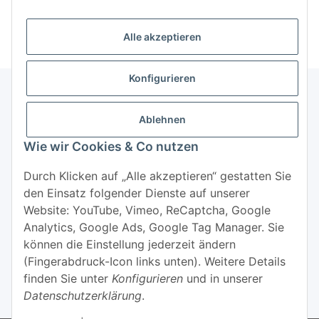
Alle akzeptieren
Konfigurieren
Ablehnen
Informationen
Wie wir Cookies & Co nutzen
Mehr über
Durch Klicken auf „Alle akzeptieren“ gestatten Sie
den Einsatz folgender Dienste auf unserer
Website: YouTube, Vimeo, ReCaptcha, Google
Analytics, Google Ads, Google Tag Manager. Sie
können die Einstellung jederzeit ändern
(Fingerabdruck-Icon links unten). Weitere Details
Widerrufsbutton
finden Sie unter
Konfigurieren
und in unserer
Datenschutzerklärung
.
* Alle Preise inkl. gesetzlicher USt., zzgl.
Versand