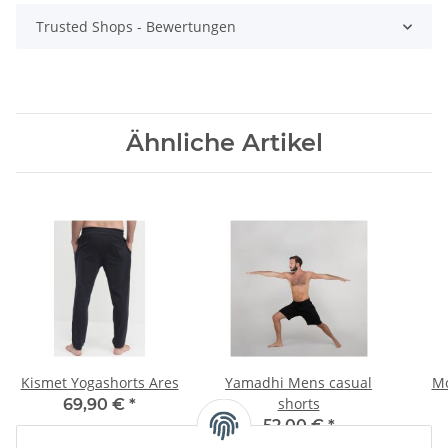
Trusted Shops - Bewertungen
Ähnliche Artikel
Kismet Yogashorts Ares
Yamadhi Mens casual
Moj
shorts
69,90 €
*
52,00 €
*