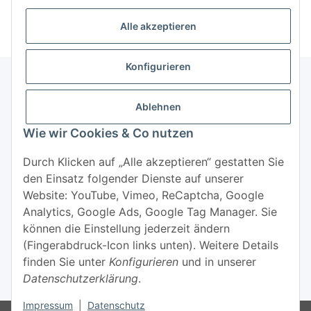
Alle akzeptieren
Konfigurieren
Ablehnen
Informationen
Wie wir Cookies & Co nutzen
Mehr über
Durch Klicken auf „Alle akzeptieren“ gestatten Sie
den Einsatz folgender Dienste auf unserer
Website: YouTube, Vimeo, ReCaptcha, Google
Analytics, Google Ads, Google Tag Manager. Sie
können die Einstellung jederzeit ändern
(Fingerabdruck-Icon links unten). Weitere Details
Widerrufsbutton
finden Sie unter
Konfigurieren
und in unserer
Datenschutzerklärung
.
* Alle Preise inkl. gesetzlicher USt., zzgl.
Versand
Impressum
|
Datenschutz