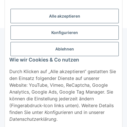
Hersteller
Alle akzeptieren
Konfigurieren
Ablehnen
Informationen
Wie wir Cookies & Co nutzen
Mehr über
Durch Klicken auf „Alle akzeptieren“ gestatten Sie
den Einsatz folgender Dienste auf unserer
Website: YouTube, Vimeo, ReCaptcha, Google
Analytics, Google Ads, Google Tag Manager. Sie
können die Einstellung jederzeit ändern
(Fingerabdruck-Icon links unten). Weitere Details
Widerrufsbutton
finden Sie unter
Konfigurieren
und in unserer
Datenschutzerklärung
.
* Alle Preise inkl. gesetzlicher USt., zzgl.
Versand