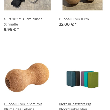
Gurt 183 x 3,5cm runde
Duoball Kork 8 cm
Schnalle
22,00 €
*
9,95 €
*
Duoball Kork 7,5cm mit
Klotz Kunststoff Big
Blume des Lebens
Blockdunkel blau