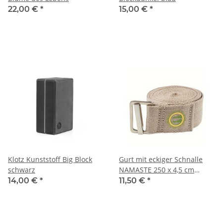
22,00 €
*
15,00 €
*
Klotz Kunststoff Big Block
Gurt mit eckiger Schnalle
schwarz
NAMASTE 250 x 4,5 cm
beige
14,00 €
*
11,50 €
*