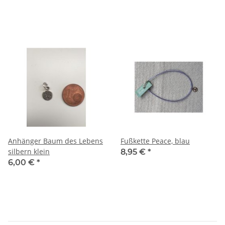
Anhänger Baum des Lebens
Fußkette Peace, blau
silbern klein
8,95 €
*
6,00 €
*