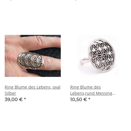
Ring Blume des Lebens, oval
Ring Blume des
Silber
Lebens,rund Messing
silberfarbig
39,00 €
*
10,50 €
*