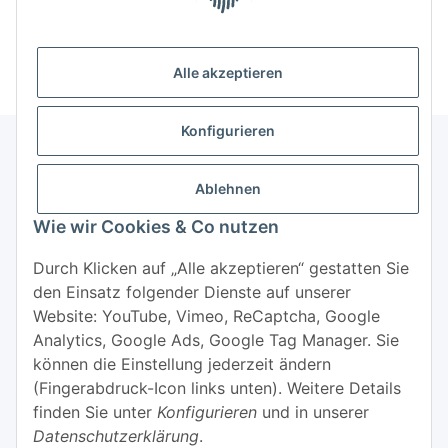
Hersteller
Alle akzeptieren
Konfigurieren
Ablehnen
Informationen
Wie wir Cookies & Co nutzen
Mehr über
Durch Klicken auf „Alle akzeptieren“ gestatten Sie
den Einsatz folgender Dienste auf unserer
Website: YouTube, Vimeo, ReCaptcha, Google
Analytics, Google Ads, Google Tag Manager. Sie
können die Einstellung jederzeit ändern
(Fingerabdruck-Icon links unten). Weitere Details
Widerrufsbutton
finden Sie unter
Konfigurieren
und in unserer
Datenschutzerklärung
.
* Alle Preise inkl. gesetzlicher USt., zzgl.
Versand