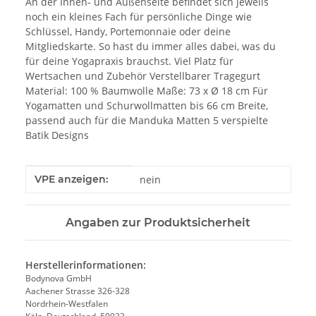
An der Innen- und Außenseite befindet sich jeweils
noch ein kleines Fach für persönliche Dinge wie
Schlüssel, Handy, Portemonnaie oder deine
Mitgliedskarte. So hast du immer alles dabei, was du
für deine Yogapraxis brauchst. Viel Platz für
Wertsachen und Zubehör Verstellbarer Tragegurt
Material: 100 % Baumwolle Maße: 73 x Ø 18 cm Für
Yogamatten und Schurwollmatten bis 66 cm Breite,
passend auch für die Manduka Matten 5 verspielte
Batik Designs
Produkteigenschaft
Wert
VPE anzeigen:
nein
Angaben zur Produktsicherheit
Herstellerinformationen:
Bodynova GmbH
Aachener Strasse 326-328
Nordrhein-Westfalen