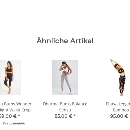
Ähnliche Artikel
a Bums Wonder
Dharma Bums Balance
Pitaya Leggi
Hight Waist Crop
Sensu
Bamboo
69,00 €
*
85,00 €
*
95,00 €
er Preis:
75,00 €