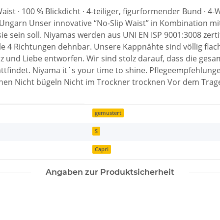
ist · 100 % Blickdicht · 4-teiliger, figurformender Bund · 
 Ungarn Unser innovative “No-Slip Waist” in Kombination mi
ie sein soll. Niyamas werden aus UNI EN ISP 9001:3008 zerti
n alle 4 Richtungen dehnbar. Unsere Kappnähte sind völlig fl
 und Liebe entworfen. Wir sind stolz darauf, dass die ges
ttfindet. Niyama it´s your time to shine. Pflegeempfehlun
chen Nicht bügeln Nicht im Trockner trocknen Vor dem Tra
gemustert
S
Capri
Angaben zur Produktsicherheit