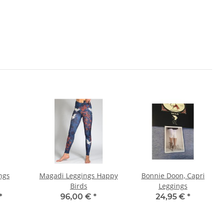
ngs
Magadi Leggings Happy
Bonnie Doon, Capri
Birds
Leggings
*
96,00 €
*
24,95 €
*