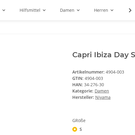
Hilfsmittel
Damen
Herren
Sal
Capri Ibiza Day 
Artikelnummer:
4904-003
GTIN:
4904-003
HAN:
34-276-30
Kategorie:
Damen
Hersteller:
Niyama
GRöße
S