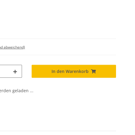
nd abweichend)
In den Warenkorb
den geladen ...