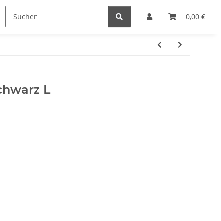
e
Hersteller
0,00 €
schwarz L