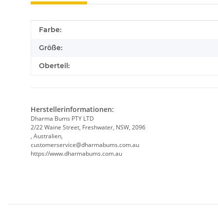
Produkteigenschaft
Wert
Farbe:
Größe:
Oberteil:
Herstellerinformationen:
Dharma Bums PTY LTD
2/22 Waine Street, Freshwater, NSW, 2096
, Australien,
customerservice@dharmabums.com.au
https://www.dharmabums.com.au