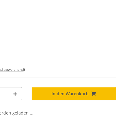
nd abweichend)
In den Warenkorb
den geladen ...