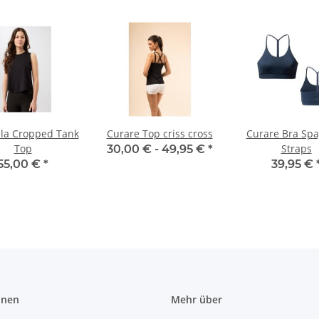
la Cropped Tank
Curare Top criss cross
Curare Bra Spa
Top
Straps
30,00 € -
49,95 €
*
55,00 €
*
39,95 €
onen
Mehr über