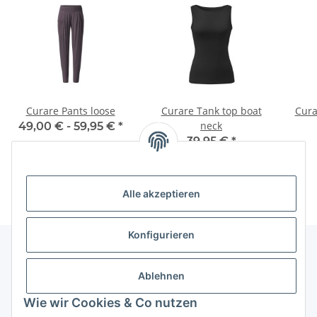
Curare Pants loose
Curare Tank top boat
Cura
neck
49,00 € -
59,95 €
*
39,95 €
*
Alle akzeptieren
Konfigurieren
Ablehnen
Informationen
Wie wir Cookies & Co nutzen