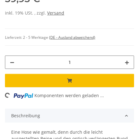
inkl. 19% USt. , zzgl.
Versand
Lieferzeit:
2 - 5 Werktage
(DE - Ausland abweichend)
ng...
Komponenten werden geladen ...
Beschreibung
Eine Hose wie gemalt, denn durch die leicht
ausgestellten Beine und den optisch verlängerten Bund