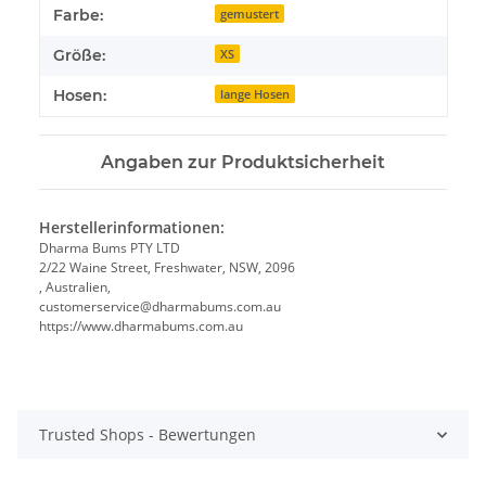
Produkteigenschaft
Wert
Farbe:
gemustert
Größe:
XS
Hosen:
lange Hosen
Angaben zur Produktsicherheit
Herstellerinformationen:
Dharma Bums PTY LTD
2/22 Waine Street, Freshwater, NSW, 2096
, Australien,
customerservice@dharmabums.com.au
https://www.dharmabums.com.au
Trusted Shops - Bewertungen