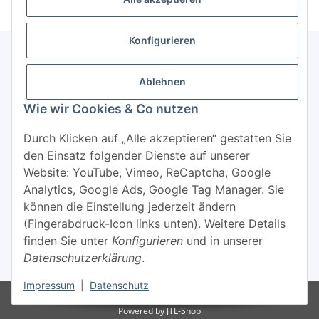
Konfigurieren
Ablehnen
Informationen
Wie wir Cookies & Co nutzen
Mehr über
Durch Klicken auf „Alle akzeptieren“ gestatten Sie
den Einsatz folgender Dienste auf unserer
Website: YouTube, Vimeo, ReCaptcha, Google
Analytics, Google Ads, Google Tag Manager. Sie
können die Einstellung jederzeit ändern
(Fingerabdruck-Icon links unten). Weitere Details
Widerrufsbutton
finden Sie unter
Konfigurieren
und in unserer
Datenschutzerklärung
.
* Alle Preise inkl. gesetzlicher USt., zzgl.
Versand
Impressum
|
Datenschutz
© 2022 - Yogavielfalt.de
Powered by
JTL-Shop