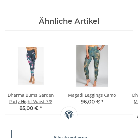
Ähnliche Artikel
Dharma Bums Garden
Magadi Leggings Camo
Dh
Party Hight Waist 7/8
M
96,00 €
*
85,00 €
*
Alle akzeptieren