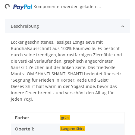
ng...
Komponenten werden geladen ...
Beschreibung
Locker geschnittenes, lässiges Longsleeve mit
Rundhalsausschnitt aus 100% Baumwolle. Es besticht
durch seine trendigen, kontrastfarbigen Ziernähte und
die vertikal verlaufenden, graphisch angeordneten
Sanskrit-Zeichen auf der linken Seite. Das friedvolle
Mantra OM SHANTI SHANTI SHANTI bedeutet übersetzt
"Segnung für Frieden in Körper, Rede und Geist".
Dieses Shirt hält warm in der Yogastunde, bevor das
innere Feuer brennt - und verschönt den Alltag für
jeden Yogi.
Produkteigenschaft
Wert
Farbe:
grün
Oberteil:
Langarm Shirt