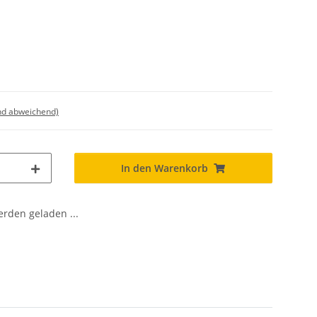
nd abweichend)
In den Warenkorb
den geladen ...