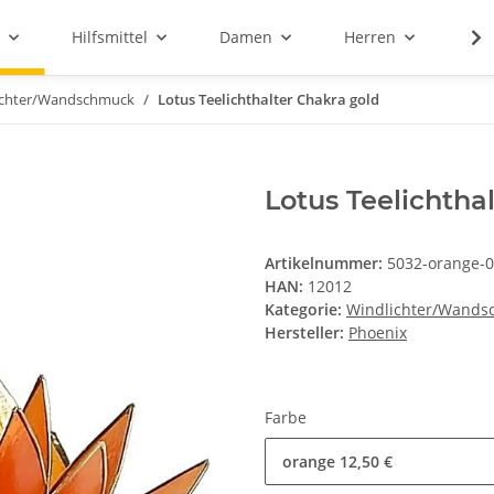
Hilfsmittel
Damen
Herren
Sal
ichter/Wandschmuck
Lotus Teelichthalter Chakra gold
Lotus Teelichtha
Artikelnummer:
5032-orange-
HAN:
12012
Kategorie:
Windlichter/Wands
Hersteller:
Phoenix
Farbe
orange
12,50 €