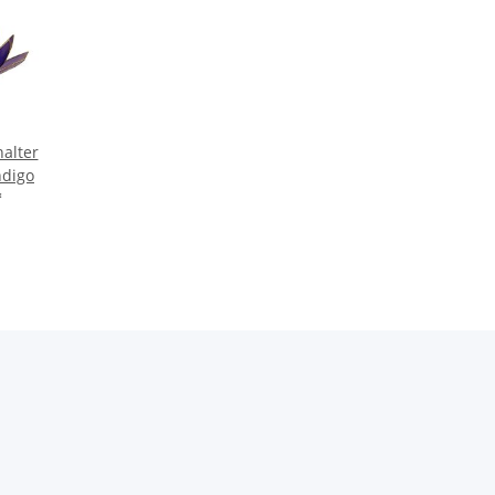
halter
ndigo
*