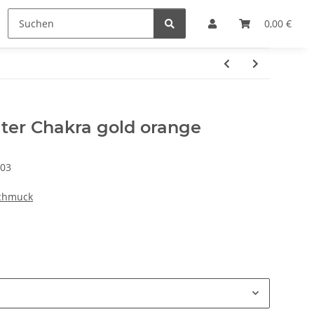
e
Hersteller
0,00 €
lter Chakra gold orange
003
chmuck