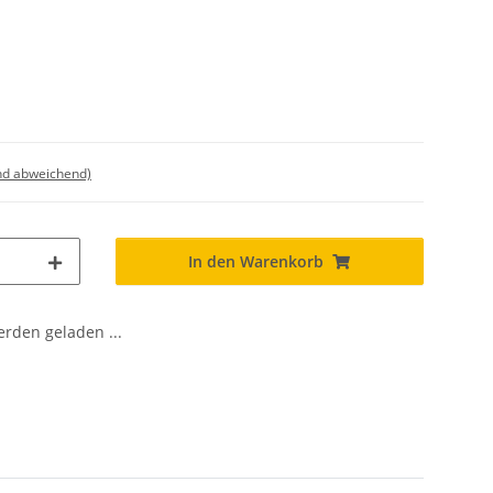
nd abweichend)
In den Warenkorb
den geladen ...