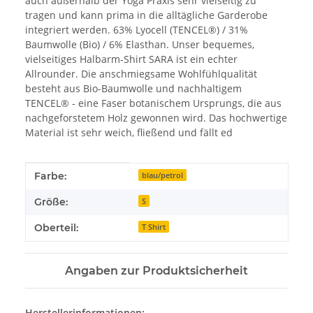
auch außerhalb der Yoga Praxis sehr vielseitig zu
tragen und kann prima in die alltägliche Garderobe
integriert werden. 63% Lyocell (TENCEL®) / 31%
Baumwolle (Bio) / 6% Elasthan. Unser bequemes,
vielseitiges Halbarm-Shirt SARA ist ein echter
Allrounder. Die anschmiegsame Wohlfühlqualität
besteht aus Bio-Baumwolle und nachhaltigem
TENCEL® - eine Faser botanischem Ursprungs, die aus
nachgeforstetem Holz gewonnen wird. Das hochwertige
Material ist sehr weich, fließend und fällt ed
Produkteigenschaft
Wert
Farbe:
blau/petrol
Größe:
S
Oberteil:
T Shirt
Angaben zur Produktsicherheit
Herstellerinformationen: