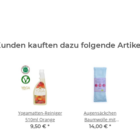
unden kauften dazu folgende Artike
Yogamatten-Reiniger
Augensäckchen
510ml Orange
Baumwolle mit
Lavendel Yogi ind
9,50 €
*
14,00 €
*
Yogini hellblau