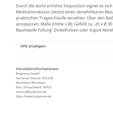
Durch die leicht erhöhte Sitzposition eignet es sic
Meditationskissen besitzt einen abnehmbaren Bezug
praktischen Trageschlaufe versehen. Über den Rei
anzupassen. Maße (Höhe x Ø): Gefüllt ca.: 20 x Ø 30
Baumwolle Füllung: Dinkelhülsen oder Kapok Abne
Produkteigenschaft
Wert
VPE anzeigen:
Herstellerinformationen:
Bodynova GmbH
Aachener Strasse 326-328
Nordrhein-Westfalen
Köln, Deutschland, 50933
service@bodynova.de
https://www.bodynova.de