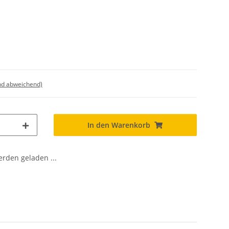
nd abweichend)
In den Warenkorb
den geladen ...