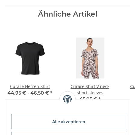
Ähnliche Artikel
Curare Herren Shirt
Curare Shirt V neck
Cu
short sleeves
44,95 € -
46,50 €
*
45,95 €
*
Alle akzeptieren