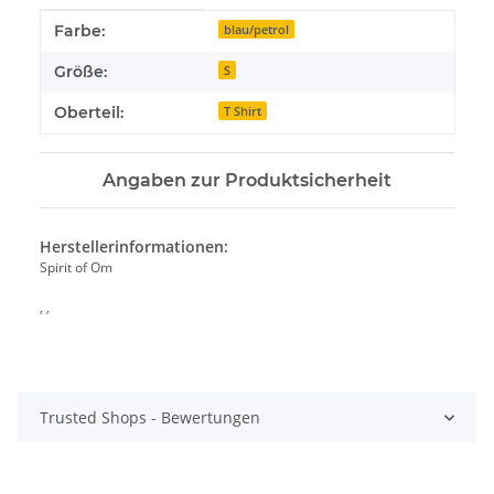
Produkteigenschaft
Wert
Farbe:
blau/petrol
Größe:
S
Oberteil:
T Shirt
Angaben zur Produktsicherheit
Herstellerinformationen:
Spirit of Om
, ,
Trusted Shops - Bewertungen