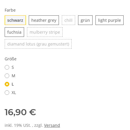
Farbe
schwarz
heather grey
chill
grün
ligh
schwarz
heather grey
chill
grün
light purple
fuchsia
mulberry stripe
fuchsia
mulberry stripe
diamand lotus (grau gemustert
diamand lotus (grau gemustert)
Größe
S
M
L
XL
16,90 €
inkl. 19% USt. , zzgl.
Versand