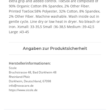
extra grip and added control. ToeSox are composed of
90% Organic Cotton 8% Spandex, 2% Other Fiber.
Printed ToeSox:58% Polyester, 32% Cotton, 8% Spandex,
2% Other Fiber. Machine washable. Wash inside out in
gentle cycle. Line dry or low heat in dryer. No bleach or
iron. Xsmall: 33-35,5 Small :36-38,5 Medium :39-42,5
Large :43-45
Angaben zur Produktsicherheit
Herstellerinformationen:
Sissle
Bruchstrasse 48, Bad Dürkheim 48
Rheinland-Pfalz
Dürkheim, Deutschland, 67098
info@novacare.de
https://www.sissle.de