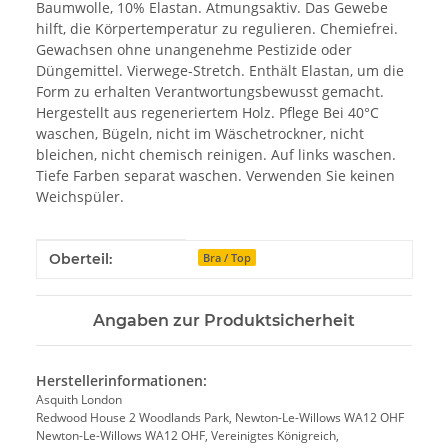
Baumwolle, 10% Elastan. Atmungsaktiv. Das Gewebe
hilft, die Körpertemperatur zu regulieren. Chemiefrei.
Gewachsen ohne unangenehme Pestizide oder
Düngemittel. Vierwege-Stretch. Enthält Elastan, um die
Form zu erhalten Verantwortungsbewusst gemacht.
Hergestellt aus regeneriertem Holz. Pflege Bei 40°C
waschen, Bügeln, nicht im Wäschetrockner, nicht
bleichen, nicht chemisch reinigen. Auf links waschen.
Tiefe Farben separat waschen. Verwenden Sie keinen
Weichspüler.
Produkteigenschaft
Wert
Oberteil:
Bra / Top
Angaben zur Produktsicherheit
Herstellerinformationen:
Asquith London
Redwood House 2 Woodlands Park, Newton-Le-Willows WA12 OHF
Newton-Le-Willows WA12 OHF, Vereinigtes Königreich,