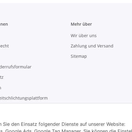
onen
Mehr über
Wir über uns
recht
Zahlung und Versand
Sitemap
derrufsformular
tz
m
eitschlichtungsplattform
n Sie den Einsatz folgender Dienste auf unserer Website:
s, Google Ads, Google Tag Manager. Sie können die Einste