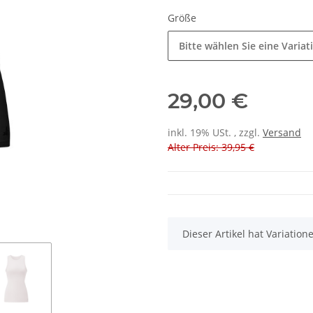
Größe
Bitte wählen Sie eine Variat
29,00 €
inkl. 19% USt. , zzgl.
Versand
Alter Preis: 39,95 €
x
Dieser Artikel hat Variatio