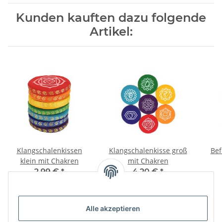
Kunden kauften dazu folgende
Artikel:
Klangschalenkissen
Klangschalenkisse groß
Bef
klein mit Chakren
mit Chakren
2,99 €
*
4,20 €
*
Alle akzeptieren