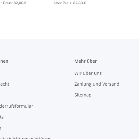
er Preis:
82,00 €
Alter Preis:
82,00 €
onen
Mehr über
Wir über uns
recht
Zahlung und Versand
Sitemap
derrufsformular
tz
m
eitschlichtungsplattform