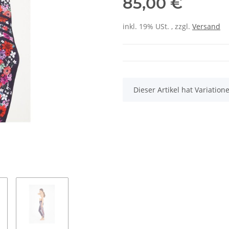
85,00 €
inkl. 19% USt. , zzgl.
Versand
x
Dieser Artikel hat Variatio