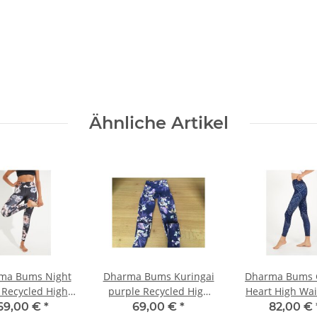
Ähnliche Artikel
ma Bums Night
Dharma Bums Kuringai
Dharma Bums 
 Recycled High
purple Recycled High
Heart High Wai
st full length
Waist full length
69,00 €
*
69,00 €
*
82,00 €