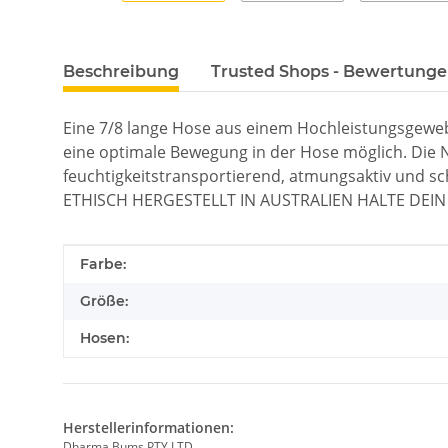
Beschreibung
Trusted Shops - Bewertung
Eine 7/8 lange Hose aus einem Hochleistungsgewebe
eine optimale Bewegung in der Hose möglich. Die Nä
feuchtigkeitstransportierend, atmungsaktiv und sch
ETHISCH HERGESTELLT IN AUSTRALIEN HALTE DEI
Produkteigenschaft
Wert
Farbe:
Größe:
Hosen:
Herstellerinformationen:
Dharma Bums PTY LTD