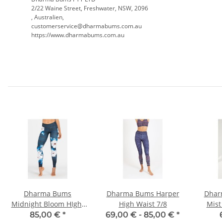
2/22 Waine Street, Freshwater, NSW, 2096
, Australien,
customerservice@dharmabums.com.au
https://www.dharmabums.com.au
Dharma Bums
Dharma Bums Harper
Dhar
Midnight Bloom HIght
High Waist 7/8
Mist
Waist
Wai
85,00 €
*
69,00 € -
85,00 €
*