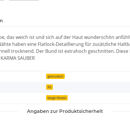
en
, das weich ist und sich auf der Haut wunderschön anfühlt
hte haben eine Flatlock-Detaillierung für zusätzliche Haltb
nell trocknend. Der Bund ist extrahoch geschnitten. Diese Ho
N KARMA SAUBER
gemustert
XS
lange Hosen
Angaben zur Produktsicherheit