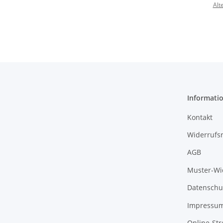
Alt
Informati
Kontakt
Widerrufs
AGB
Muster-Wi
Datenschu
Impressu
Online-Str