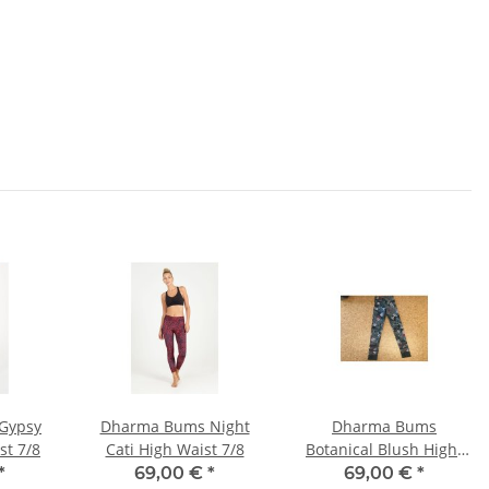
Gypsy
Dharma Bums Night
Dharma Bums
st 7/8
Cati High Waist 7/8
Botanical Blush Hight
Waist, 7/8
*
69,00 €
*
69,00 €
*