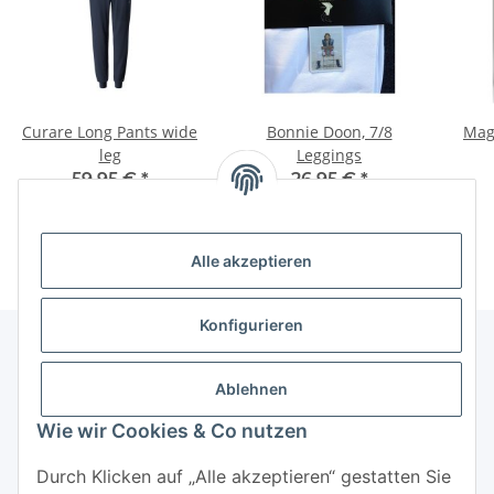
Curare Long Pants wide
Bonnie Doon, 7/8
Mag
leg
Leggings
59,95 €
*
26,95 €
*
Alle akzeptieren
Konfigurieren
Ablehnen
Informationen
Wie wir Cookies & Co nutzen
Mehr über
Durch Klicken auf „Alle akzeptieren“ gestatten Sie