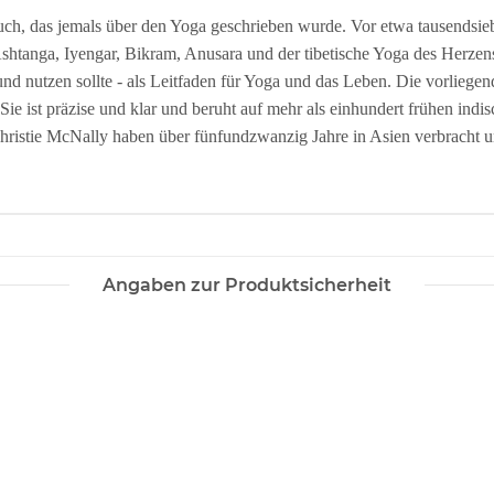
Buch, das jemals über den Yoga geschrieben wurde. Vor etwa tausendsi
shtanga, Iyengar, Bikram, Anusara und der tibetische Yoga des Herzens, 
nd nutzen sollte - als Leitfaden für Yoga und das Leben. Die vorliege
e ist präzise und klar und beruht auf mehr als einhundert frühen indis
istie McNally haben über fünfundzwanzig Jahre in Asien verbracht und
Angaben zur Produktsicherheit