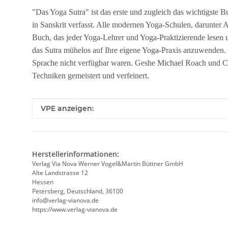
"Das Yoga Sutra" ist das erste und zugleich das wichtigste 
in Sanskrit verfasst. Alle modernen Yoga-Schulen, darunter A
Buch, das jeder Yoga-Lehrer und Yoga-Praktizierende lesen u
das Sutra mühelos auf Ihre eigene Yoga-Praxis anzuwenden. Si
Sprache nicht verfügbar waren. Geshe Michael Roach und Chr
Techniken gemeistert und verfeinert.
Produkteigenschaft
Wert
VPE anzeigen:
Herstellerinformationen:
Verlag Via Nova Werner Vogel&Martin Büttner GmbH
Alte Landstrasse 12
Hessen
Petersberg, Deutschland, 36100
info@verlag-vianova.de
https://www.verlag-vianova.de