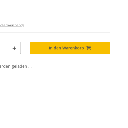
nd abweichend)
In den Warenkorb
den geladen ...