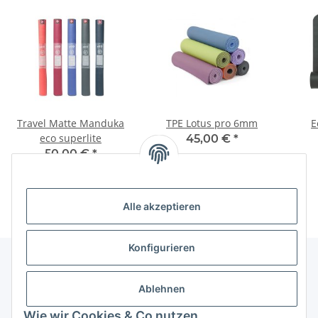
Travel Matte Manduka
TPE Lotus pro 6mm
E
eco superlite
45,00 €
*
50,00 €
*
Alle akzeptieren
Konfigurieren
Ablehnen
Informationen
Wie wir Cookies & Co nutzen