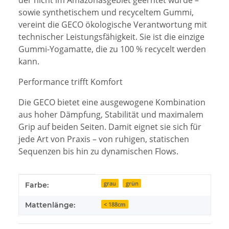
der nicht im Amazonasgebiet geerntet wurde –
sowie synthetischem und recyceltem Gummi,
vereint die GECO ökologische Verantwortung mit
technischer Leistungsfähigkeit. Sie ist die einzige
Gummi-Yogamatte, die zu 100 % recycelt werden
kann.
Performance trifft Komfort
Die GECO bietet eine ausgewogene Kombination
aus hoher Dämpfung, Stabilität und maximalem
Grip auf beiden Seiten. Damit eignet sie sich für
jede Art von Praxis – von ruhigen, statischen
Sequenzen bis hin zu dynamischen Flows.
Produkteigenschaft
Wert
grau
grün
Farbe:
Mattenlänge:
< 188cm