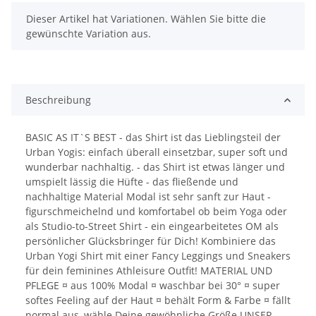
x
Dieser Artikel hat Variationen. Wählen Sie bitte die
gewünschte Variation aus.
Beschreibung
BASIC AS IT`S BEST - das Shirt ist das Lieblingsteil der
Urban Yogis: einfach überall einsetzbar, super soft und
wunderbar nachhaltig. - das Shirt ist etwas länger und
umspielt lässig die Hüfte - das fließende und
nachhaltige Material Modal ist sehr sanft zur Haut -
figurschmeichelnd und komfortabel ob beim Yoga oder
als Studio-to-Street Shirt - ein eingearbeitetes OM als
persönlicher Glücksbringer für Dich! Kombiniere das
Urban Yogi Shirt mit einer Fancy Leggings und Sneakers
für dein feminines Athleisure Outfit! MATERIAL UND
PFLEGE ¤ aus 100% Modal ¤ waschbar bei 30° ¤ super
softes Feeling auf der Haut ¤ behält Form & Farbe ¤ fällt
normal aus, wähle Deine gewöhnliche Größe UNSER