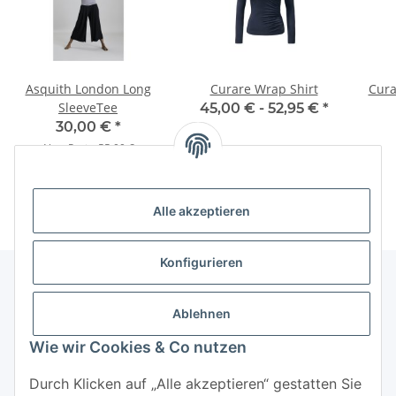
Asquith London Long
Curare Wrap Shirt
Cura
SleeveTee
45,00 € -
52,95 €
*
30,00 €
*
Alter Preis:
55,00 €
Alle akzeptieren
Konfigurieren
Ablehnen
Informationen
Wie wir Cookies & Co nutzen
Mehr über
Durch Klicken auf „Alle akzeptieren“ gestatten Sie