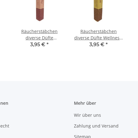
Räucherstäbchen
Räucherstäbchen
diverse Düfte
diverse Düfte Wellness.
Complicity, Moos- und
Eukalyptus und
3,95 €
*
3,95 €
*
Wald-Note
Kampfer
e
onen
Mehr über
Wir über uns
recht
Zahlung und Versand
Sitemap