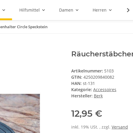
Hilfsmittel
Damen
Herren
Sal
nhalter Circle Speckstein
Räucherstäbchen
Artikelnummer:
5103
GTIN:
4250209840082
HAN:
st-131
Kategorie:
Accessoires
Hersteller:
Berk
12,95 €
inkl. 19% USt. , zzgl.
Versand