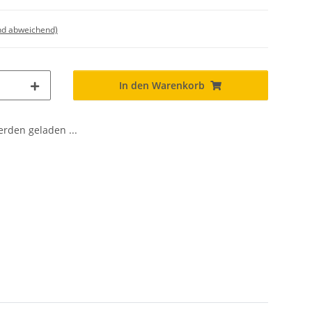
nd abweichend)
In den Warenkorb
den geladen ...