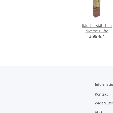
Räucherstäbchen
diverse Düfte
Meditation,
3,95 €
*
Bitterorange mit
orientalischer Not
Informati
Kontakt
Widerrufs
AGB