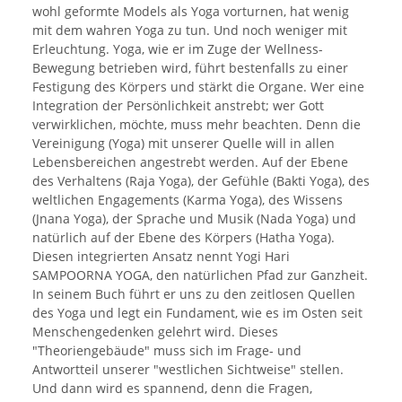
wohl geformte Models als Yoga vorturnen, hat wenig
mit dem wahren Yoga zu tun. Und noch weniger mit
Erleuchtung. Yoga, wie er im Zuge der Wellness-
Bewegung betrieben wird, führt bestenfalls zu einer
Festigung des Körpers und stärkt die Organe. Wer eine
Integration der Persönlichkeit anstrebt; wer Gott
verwirklichen, möchte, muss mehr beachten. Denn die
Vereinigung (Yoga) mit unserer Quelle will in allen
Lebensbereichen angestrebt werden. Auf der Ebene
des Verhaltens (Raja Yoga), der Gefühle (Bakti Yoga), des
weltlichen Engagements (Karma Yoga), des Wissens
(Jnana Yoga), der Sprache und Musik (Nada Yoga) und
natürlich auf der Ebene des Körpers (Hatha Yoga).
Diesen integrierten Ansatz nennt Yogi Hari
SAMPOORNA YOGA, den natürlichen Pfad zur Ganzheit.
In seinem Buch führt er uns zu den zeitlosen Quellen
des Yoga und legt ein Fundament, wie es im Osten seit
Menschengedenken gelehrt wird. Dieses
"Theoriengebäude" muss sich im Frage- und
Antwortteil unserer "westlichen Sichtweise" stellen.
Und dann wird es spannend, denn die Fragen,