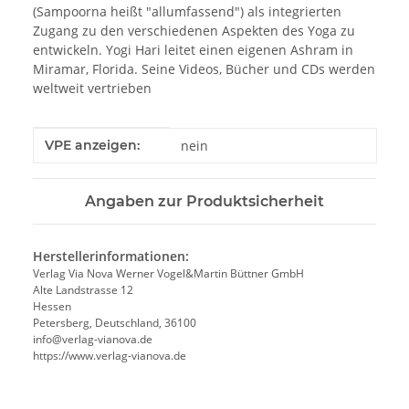
(Sampoorna heißt "allumfassend") als integrierten
Zugang zu den verschiedenen Aspekten des Yoga zu
entwickeln. Yogi Hari leitet einen eigenen Ashram in
Miramar, Florida. Seine Videos, Bücher und CDs werden
weltweit vertrieben
Produkteigenschaft
Wert
VPE anzeigen:
nein
Angaben zur Produktsicherheit
Herstellerinformationen:
Verlag Via Nova Werner Vogel&Martin Büttner GmbH
Alte Landstrasse 12
Hessen
Petersberg, Deutschland, 36100
info@verlag-vianova.de
https://www.verlag-vianova.de