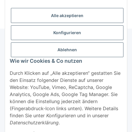
Alle akzeptieren
Konfigurieren
Ablehnen
Informationen
Wie wir Cookies & Co nutzen
Mehr über
Durch Klicken auf „Alle akzeptieren“ gestatten Sie
den Einsatz folgender Dienste auf unserer
Website: YouTube, Vimeo, ReCaptcha, Google
Analytics, Google Ads, Google Tag Manager. Sie
können die Einstellung jederzeit ändern
(Fingerabdruck-Icon links unten). Weitere Details
Widerrufsbutton
finden Sie unter
Konfigurieren
und in unserer
Datenschutzerklärung
.
* Alle Preise inkl. gesetzlicher USt., zzgl.
Versand