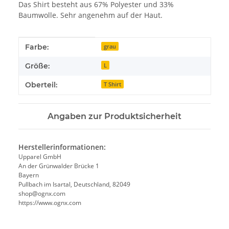
Das Shirt besteht aus 67% Polyester und 33%
Baumwolle. Sehr angenehm auf der Haut.
Produkteigenschaft
Wert
Farbe:
grau
Größe:
L
Oberteil:
T Shirt
Angaben zur Produktsicherheit
Herstellerinformationen:
Upparel GmbH
An der Grünwalder Brücke 1
Bayern
Pullbach im Isartal, Deutschland, 82049
shop@ognx.com
https://www.ognx.com