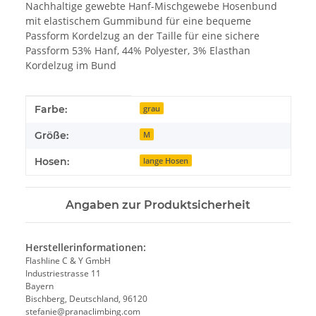
Nachhaltige gewebte Hanf-Mischgewebe Hosenbund
mit elastischem Gummibund für eine bequeme
Passform Kordelzug an der Taille für eine sichere
Passform 53% Hanf, 44% Polyester, 3% Elasthan
Kordelzug im Bund
Produkteigenschaft
Wert
Farbe:
grau
Größe:
M
Hosen:
lange Hosen
Angaben zur Produktsicherheit
Herstellerinformationen:
Flashline C & Y GmbH
Industriestrasse 11
Bayern
Bischberg, Deutschland, 96120
stefanie@pranaclimbing.com