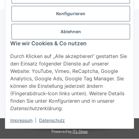
Konfigurieren
Ablehnen
Informationen
Wie wir Cookies & Co nutzen
Mehr über
Durch Klicken auf „Alle akzeptieren“ gestatten Sie
den Einsatz folgender Dienste auf unserer
Website: YouTube, Vimeo, ReCaptcha, Google
Analytics, Google Ads, Google Tag Manager. Sie
können die Einstellung jederzeit ändern
(Fingerabdruck-Icon links unten). Weitere Details
Widerrufsbutton
finden Sie unter
Konfigurieren
und in unserer
Datenschutzerklärung
.
* Alle Preise inkl. gesetzlicher USt., zzgl.
Versand
Impressum
|
Datenschutz
© 2022 - Yogavielfalt.de
Powered by
JTL-Shop