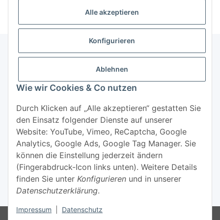
Alle akzeptieren
Konfigurieren
Ablehnen
Informationen
Wie wir Cookies & Co nutzen
Mehr über
Durch Klicken auf „Alle akzeptieren“ gestatten Sie
den Einsatz folgender Dienste auf unserer
Website: YouTube, Vimeo, ReCaptcha, Google
Analytics, Google Ads, Google Tag Manager. Sie
können die Einstellung jederzeit ändern
(Fingerabdruck-Icon links unten). Weitere Details
Widerrufsbutton
finden Sie unter
Konfigurieren
und in unserer
Datenschutzerklärung
.
* Alle Preise inkl. gesetzlicher USt., zzgl.
Versand
Impressum
|
Datenschutz
© 2022 - Yogavielfalt.de