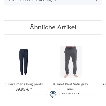
Ähnliche Artikel
Curare mens long pants
Kismet Pant Vatu grey
C
marl
59,95 €
*
99,00 €
*