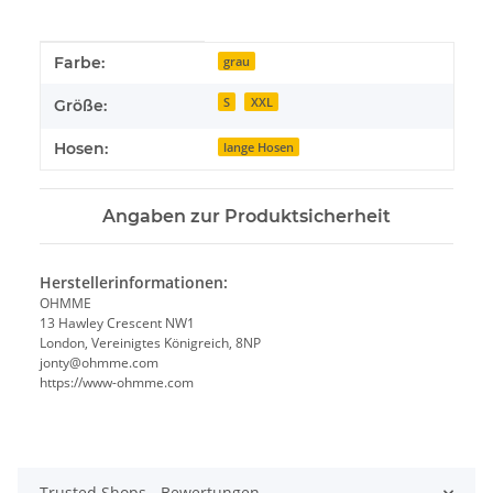
Produkteigenschaft
Wert
Farbe:
grau
S
XXL
Größe:
Hosen:
lange Hosen
Angaben zur Produktsicherheit
Herstellerinformationen:
OHMME
13 Hawley Crescent NW1
London, Vereinigtes Königreich, 8NP
jonty@ohmme.com
https://www-ohmme.com
Trusted Shops - Bewertungen