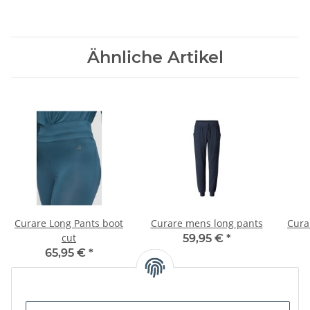
Ähnliche Artikel
Curare Long Pants boot
Curare mens long pants
Cura
cut
59,95 €
*
65,95 €
*