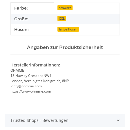
Produkteigenschaft
Wert
Farbe:
schwarz
Größe:
XXL
Hosen:
lange Hosen
Angaben zur Produktsicherheit
Herstellerinformationen:
OHMME
13 Hawley Crescent NW1
London, Vereinigtes Königreich, 8NP
jonty@ohmme.com
https://www-ohmme.com
Trusted Shops - Bewertungen