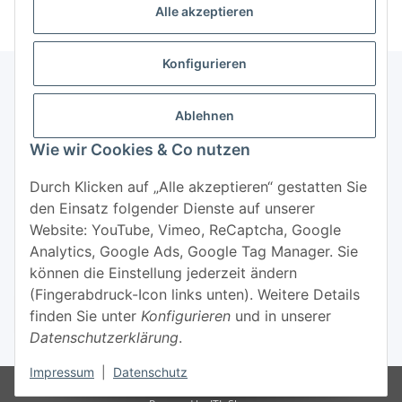
Alle akzeptieren
Konfigurieren
Ablehnen
Informationen
Wie wir Cookies & Co nutzen
Mehr über
Durch Klicken auf „Alle akzeptieren“ gestatten Sie
den Einsatz folgender Dienste auf unserer
Website: YouTube, Vimeo, ReCaptcha, Google
Analytics, Google Ads, Google Tag Manager. Sie
können die Einstellung jederzeit ändern
(Fingerabdruck-Icon links unten). Weitere Details
Widerrufsbutton
finden Sie unter
Konfigurieren
und in unserer
Datenschutzerklärung
.
* Alle Preise inkl. gesetzlicher USt., zzgl.
Versand
Impressum
|
Datenschutz
© 2022 - Yogavielfalt.de