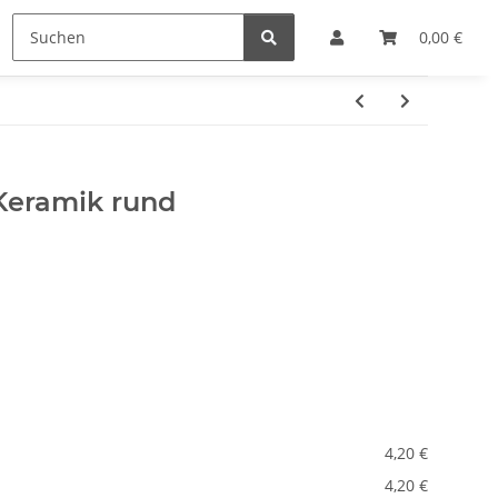
e
Hersteller
0,00 €
Keramik rund
4,20 €
4,20 €