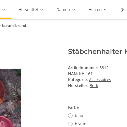
Hilfsmittel
Damen
Herren
Sal
r Keramik rund
Stäbchenhalter 
Artikelnummer:
3812
HAN:
KH-161
Kategorie:
Accessoires
Hersteller:
Berk
Farbe
blau
braun