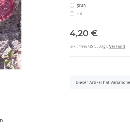
grün
rot
4,20 €
inkl. 19% USt. , zzgl.
Versand
x
Dieser Artikel hat Variatio
en