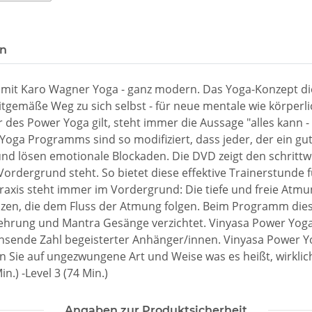
en
d mit Karo Wagner Yoga - ganz modern. Das Yoga-Konzept d
itgemäße Weg zu sich selbst - für neue mentale wie körperli
 des Power Yoga gilt, steht immer die Aussage "alles kann - 
Yoga Programms sind so modifiziert, dass jeder, der ein gut
nd lösen emotionale Blockaden. Die DVD zeigt den schritt
ordergrund steht. So bietet diese effektive Trainerstunde f
xis steht immer im Vordergrund: Die tiefe und freie At
nzen, die dem Fluss der Atmung folgen. Beim Programm dies
hrung und Mantra Gesänge verzichtet. Vinyasa Power Yoga 
hsende Zahl begeisterter Anhänger/innen. Vinyasa Power Yo
en Sie auf ungezwungene Art und Weise was es heißt, wirklich
in.) -Level 3 (74 Min.)
Angaben zur Produktsicherheit