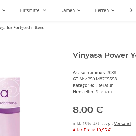
Hilfsmittel
Damen
Herren
Sal
ga für Fortgeschrittene
Vinyasa Power Y
Artikelnummer:
2038
GTIN:
4250148705558
Kategorie:
Literatur
Hersteller:
Silenzio
8,00 €
inkl. 19% USt. , zzgl.
Versand
Alter Preis: 19,95 €