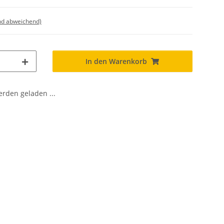
nd abweichend)
In den Warenkorb
den geladen ...