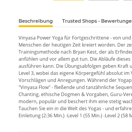
Beschreibung
Trusted Shops - Bewertung
Vinyasa Power Yoga für Fortgeschrittene - von un
Menschen der heutigen Zeit kreiert worden. Der ze
Trainingsmethode nach Bryan Kest, der als Erfinder
anfühlen und vor allem gut tun. Die Abläufe dieses 
ausführen kann. Die Übungsabfolgen geben Kraft u
Level 3, wobei das eigene Körpergefühl absolut im V
Vorschlägen und Anregungen. Während der Yogapra
"Vinyasa Flow" - fließende und tanzähnliche Seque
Chanting, ethische Dogmen & Vorgaben, Guru-Vere
modern, populär und beschert ihm eine stetig wac
Tauchen Sie ein in die Welt des Yogas - und erfahr
Einleitung (2:36 Min.) -Level 1 (55 Min.) -Level 2 (58 M