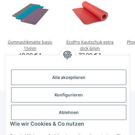
Gymnastikmatte basic
EcoPro Kautschuk extra
Pho
15mm
dick 6mm
49,00 €
*
72,00 €
*
Alle akzeptieren
Konfigurieren
Ablehnen
Informationen
Wie wir Cookies & Co nutzen
Mehr über